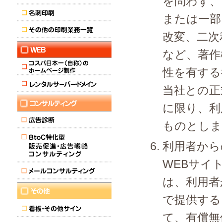
を問わず、
または一部
改変、二次
など、著作
性を有する
当社との正
に限り、利
ものとしま
利用者から
WEBサイ
は、利用者
で提供する
て、有償無